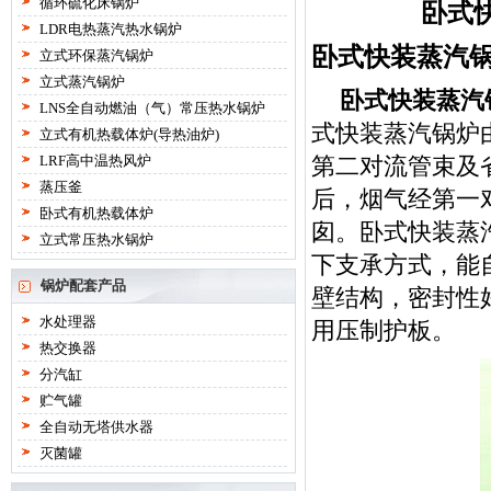
循环硫化床锅炉
卧式
LDR电热蒸汽热水锅炉
卧式快装蒸汽
立式环保蒸汽锅炉
立式蒸汽锅炉
卧式快装蒸汽
LNS全自动燃油（气）常压热水锅炉
式快装蒸汽锅炉
立式有机热载体炉(导热油炉)
LRF高中温热风炉
第二对流管束及
蒸压釜
后，烟气经第一
卧式有机热载体炉
囱。卧式快装蒸
立式常压热水锅炉
下支承方式，能
锅炉配套产品
壁结构，密封性
水处理器
用压制护板。
热交换器
分汽缸
贮气罐
全自动无塔供水器
灭菌罐