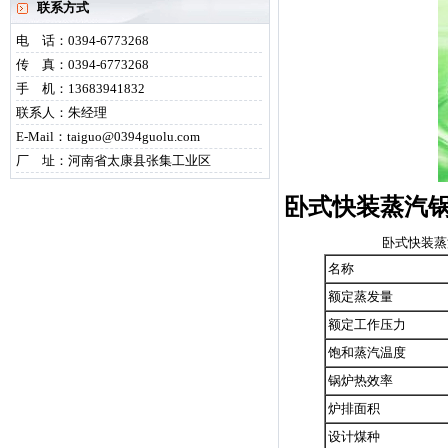
联系方式
电 话：0394-6773268
传 真：0394-6773268
手 机：13683941832
联系人：朱经理
E-Mail：taiguo@0394guolu.com
厂 址：河南省太康县张集工业区
卧式快装蒸汽
卧式快装蒸汽锅
名称
额定蒸发量
额定工作压力
饱和蒸汽温度
锅炉热效率
炉排面积
设计煤种