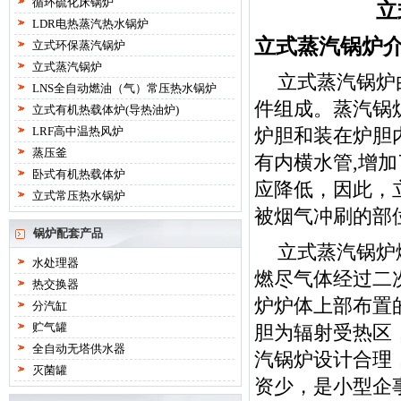
循环硫化床锅炉
立
LDR电热蒸汽热水锅炉
立式蒸汽锅炉
立式环保蒸汽锅炉
立式蒸汽锅炉
立式蒸汽锅炉
LNS全自动燃油（气）常压热水锅炉
件组成。蒸汽锅
立式有机热载体炉(导热油炉)
LRF高中温热风炉
炉胆和装在炉胆
蒸压釜
有内横水管,增
卧式有机热载体炉
应降低，因此，
立式常压热水锅炉
被烟气冲刷的部
锅炉配套产品
立式蒸汽锅炉
水处理器
燃尽气体经过二
热交换器
炉炉体上部布置
分汽缸
贮气罐
胆为辐射受热区
全自动无塔供水器
汽锅炉设计合理
灭菌罐
资少，是小型企