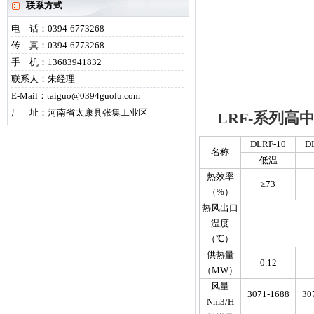
联系方式
电 话：0394-6773268
传 真：0394-6773268
手 机：13683941832
联系人：朱经理
E-Mail：taiguo@0394guolu.com
厂 址：河南省太康县张集工业区
LRF-系列高
DLRF-10
D
名称
低温
热效率
≥73
（%）
热风出口
温度
（℃）
供热量
0.12
（MW）
风量
3071-1688
30
Nm3/H