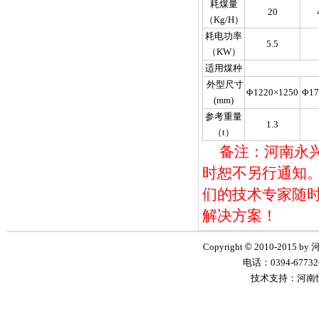
耗煤量
20
（Kg/H）
耗电功率
5.5
（KW）
适用煤种
外型尺寸
Φ1220×1250
Φ17
(mm)
参考重量
1.3
（t）
备注：河南永
时恕不另行通知。如
们的技术专家随
解决方案！
Copyright
©
2010-2015 by
电话：0394-6773268
技术支持：河南