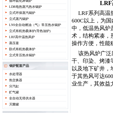
循环硫化床锅炉
LR
LDR电热蒸汽热水锅炉
LRF系列高
立式环保蒸汽锅炉
立式蒸汽锅炉
600C以上，为
LNS全自动燃油（气）常压热水锅炉
中，低温热风炉
立式有机热载体炉(导热油炉)
术，结构紧凑，
LRF高中温热风炉
操作方便，性能
蒸压釜
卧式有机热载体炉
该热风炉广泛
立式常压热水锅炉
干、印染、烤漆
锅炉配套产品
以及地下矿井，
水处理器
于其热风可达6
热交换器
业生产，其效益
分汽缸
贮气罐
全自动无塔供水器
灭菌罐