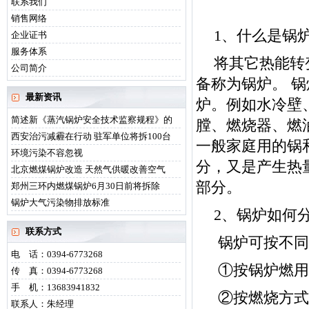
联系我们
销售网络
1、什么是锅
企业证书
服务体系
将其它热能转
公司简介
备称为锅炉。 
最新资讯
炉。例如水冷壁
简述新《蒸汽锅炉安全技术监察规程》的
膛、燃烧器、燃
西安治污减霾在行动 驻军单位将拆100台
一般家庭用的锅
环境污染不容忽视
分，又是产生热
北京燃煤锅炉改造 天然气供暖改善空气
部分。
郑州三环内燃煤锅炉6月30日前将拆除
锅炉大气污染物排放标准
2、锅炉如何
联系方式
锅炉可按不同
电 话：0394-6773268
①按锅炉燃用
传 真：0394-6773268
手 机：13683941832
②按燃烧方式
联系人：朱经理