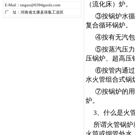
（流化床）炉。
E-Mail：taiguo@0394guolu.com
厂 址：河南省太康县张集工业区
③按锅炉水循
复合循环锅炉。
④按有无汽包
⑤按蒸汽压力
压锅炉、超高压
⑥按管内通过
水火管组合式锅
⑦按锅炉的用
炉。
3、什么是火
所谓火管锅炉
火筒或烟管外水