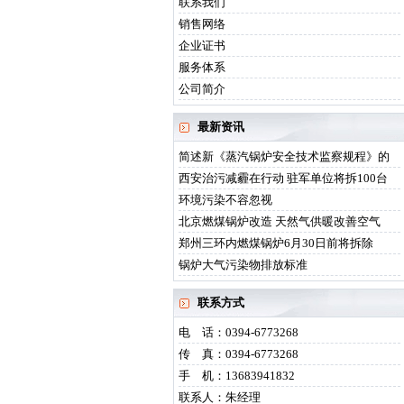
联系我们
销售网络
企业证书
服务体系
公司简介
最新资讯
简述新《蒸汽锅炉安全技术监察规程》的
西安治污减霾在行动 驻军单位将拆100台
环境污染不容忽视
北京燃煤锅炉改造 天然气供暖改善空气
郑州三环内燃煤锅炉6月30日前将拆除
锅炉大气污染物排放标准
联系方式
电 话：0394-6773268
传 真：0394-6773268
手 机：13683941832
联系人：朱经理