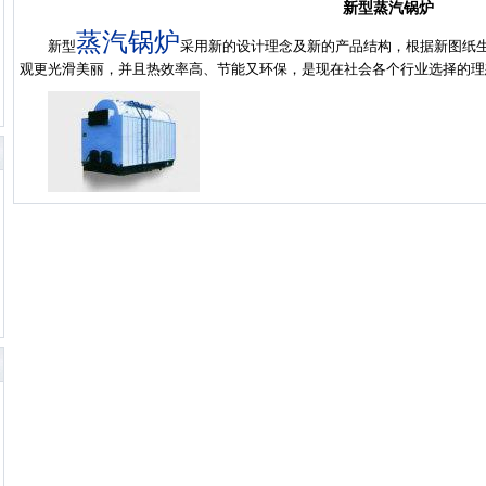
新型蒸汽锅炉
蒸汽锅炉
新型
采用新的设计理念及新的产品结构，根据新图纸
观更光滑美丽，并且热效率高、节能又环保，是现在社会各个行业选择的理