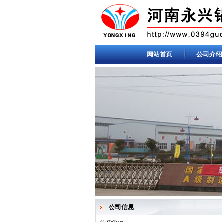
网站首页
公司介绍
公司信息