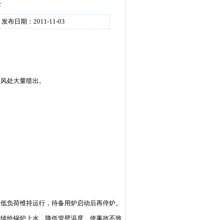
法
发布日期：2011-11-03
漏风处大量喷出。
降低负荷维持运行，待备用炉启动后再停炉。
继续给锅炉上水，降低管壁温度，使事故不致