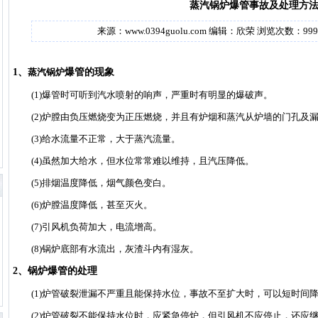
蒸汽锅炉爆管事故及处理方
来源：
www.0394guolu.com
编辑：
欣荣
浏览次数：
999
1、
蒸汽锅炉
爆管的现象
(1)爆管时可听到汽水喷射的响声，严重时有明显的爆破声。
(2)炉膛由负压燃烧变为正压燃烧，并且有炉烟和蒸汽从炉墙的门孔及
(3)给水流量不正常，大于蒸汽流量。
(4)虽然加大给水，但水位常常难以维持，且汽压降低。
(5)排烟温度降低，烟气颜色变白。
(6)炉膛温度降低，甚至灭火。
(7)引风机负荷加大，电流增高。
(8)锅炉底部有水流出，灰渣斗内有湿灰。
2、锅炉爆管的处理
(1)炉管破裂泄漏不严重且能保持水位，事故不至扩大时，可以短时间
(2)炉管破裂不能保持水位时，应紧急停炉，但引风机不应停止，还应