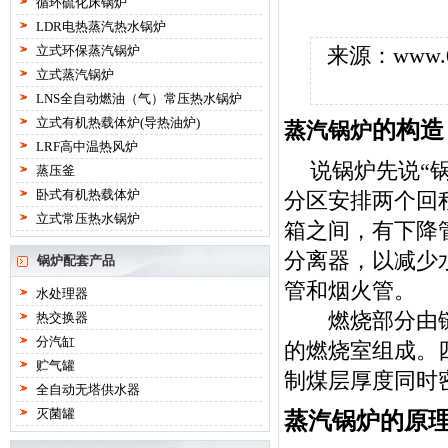
循环硫化床锅炉
LDR电热蒸汽热水锅炉
立式环保蒸汽锅炉
来源：
www.
立式蒸汽锅炉
LNS全自动燃油（气）常压热水锅炉
立式有机热载体炉(导热油炉)
的构造
蒸汽锅炉
LRF高中温热风炉
说锅炉先说“
蒸压釜
卧式有机热载体炉
分区安排两个回
立式常压热水锅炉
箱之间，有下降
分离器，以减少
锅炉配套产品
管和烟火管。
水处理器
燃烧部分由链
热交换器
分汽缸
的燃烧室组成。
贮气罐
制煤层厚度同时
全自动无塔供水器
灭菌罐
蒸汽锅炉的原