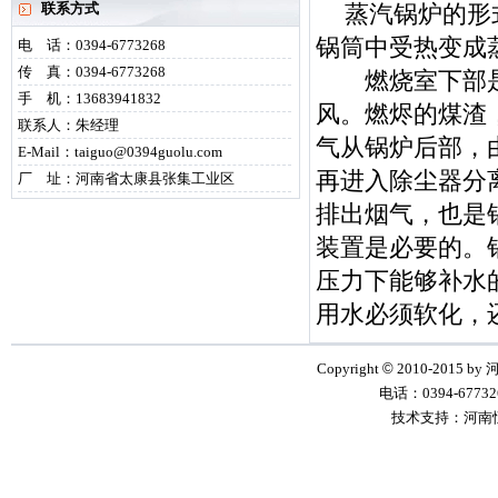
联系方式
蒸汽锅炉的形
锅筒中受热变成
电 话：0394-6773268
传 真：0394-6773268
燃烧室下部是
手 机：13683941832
风。燃烬的煤渣
联系人：朱经理
气从锅炉后部，
E-Mail：taiguo@0394guolu.com
再进入除尘器分
厂 址：河南省太康县张集工业区
排出烟气，也是
装置是必要的。
压力下能够补水
用水必须软化，
Copyright
©
2010-2015 by
电话：0394-6773268
技术支持：河南